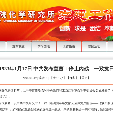
规章制度
学习园地
工作指南
群团活动
1933年1月17日 中共发布宣言：停止内战 一致抗
2004-01-19 | 编辑： | 【
大
中
小
】【
打印
】【
关闭
】
共产国际代表团起草，以中华苏维埃临时中央政府和工农红军革命军事委员会名义发表了
宣言》。
际代表团，以中共中央名义写了一封《给满州各级党部及全体党员的信——论满州的
略方针：尽可能的造成全民族的反帝统一战线，来聚集和联合一切可能的，虽然是不