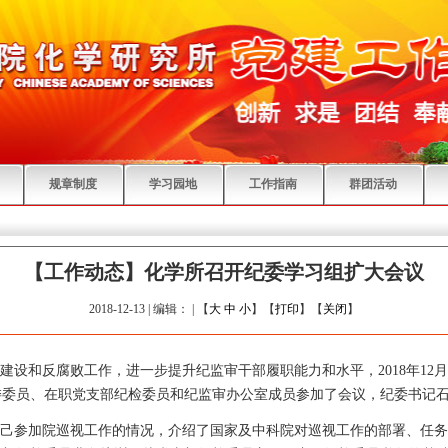
规章制度
学习园地
工作指南
群团活动
【工作动态】化学所召开纪委学习组扩大会议
2018-12-13 | 编辑： | 【
大
中
小
】【
打印
】【
关闭
】
建设和反腐败工作，进一步提升纪监审干部履职能力和水平，
2018
年
12
月
委委员、在职党支部纪检委员和纪监审办公室成员参加了会议，纪委书记
己参加院巡视工作的情况，介绍了国家及中科院对巡视工作的部署、任务