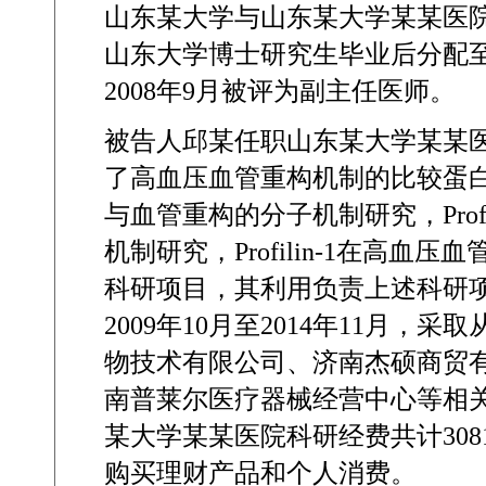
山东某大学与山东某大学某某医
山东大学博士研究生毕业后分配
2008
年
9
月被评为副主任医师。
被告人邱某任职山东某大学某某
了高血压血管重构机制的比较蛋
与血管重构的分子机制研究，
Prof
机制研究，
Profilin-1
在高血压血
科研项目，其利用负责上述科研
2009
年
10
月至
2014
年
11
月，采取
物技术有限公司、济南杰硕商贸
南普莱尔医疗器械经营中心等相
某大学某某医院科研经费共计
308
购买理财产品和个人消费。