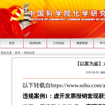
首页
组织机构
工作动态
规章制度
学
现在位置：
首页
>
清风化语
【以案为鉴】
2020-08-09 | 
以下转载自
https://www.sohu.com
违规案例
1
：虚开发票报销套现获