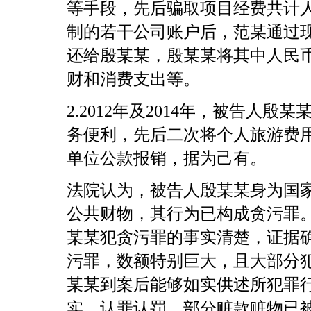
等手段，先后骗取项目经费共计
制的若干公司账户后，范某通过
还给殷某某，殷某某将其中人民
财和消费支出等。
2.2012
年及
2014
年，被告人殷某
务便利，先后二次将个人旅游费
单位公款报销，据为己有。
法院认为，被告人殷某某身为国
公共财物，其行为已构成贪污罪
某某犯贪污罪的事实清楚，证据
污罪，数额特别巨大，且大部分
某某到案后能够如实供述所犯罪
实，认罪认罚，部分赃款赃物已