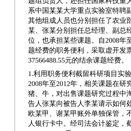
题组负责人，还担任国家科技重
系中国某某大学重点实验室特聘
其他组成人员也分别担任了农业
某、张某分别担任总经理、副总
位，也承担某些课题。自
2008
年
题经费的职务便利，采取虚开发
37566488.55
元的结余课题经费。
1.
利用职务便利截留科研项目实
2008
年至
2012
年，相关课题在研
猪、牛，对出售课题研究过程中
告人张某向被告人李某请示如何
欧某甲、谢某甲账外单独保管，
人银行卡中。经司法会计鉴定，