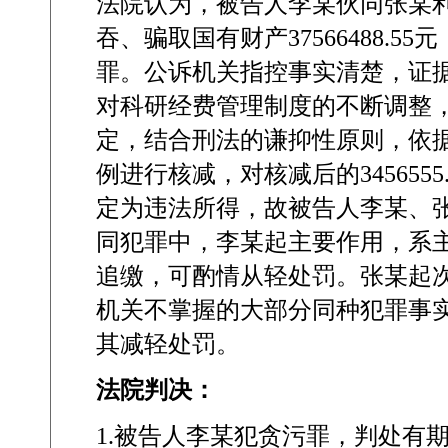
法院认为，被告人李某伙同张某
吞、骗取国有财产
37566488.55
元
罪。公诉机关指控事实清楚，证
对科研经费管理制度的不断调整
定，结合刑法的谦抑性原则，依
例进行核减，对核减后的
3456555
定为违法所得，故被告人李某、
同犯罪中，李某起主要作用，系
追缴，可酌情从轻处罚。张某起
机关不掌握的大部分同种犯罪事
其减轻处罚。
法院判决：
1.
被告人李某犯贪污罪，判处有