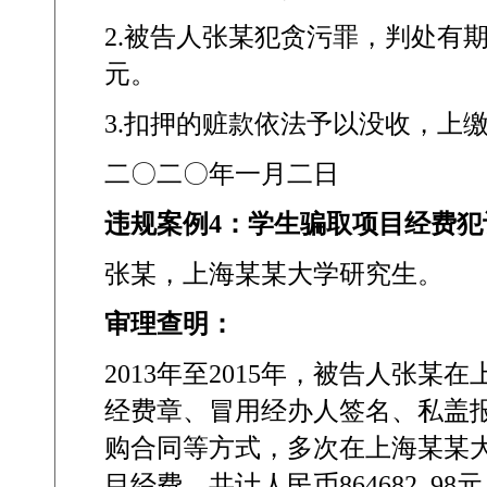
2.
被告人张某犯贪污罪，判处有
元。
3.
扣押的赃款依法予以没收，上
二〇二〇年一月二日
违规案例
4
：学生骗取项目经费犯
张某，上海某某大学研究生。
审理查明：
2013
年至
2015
年，被告人张某在
经费章、冒用经办人签名、私盖
购合同等方式，多次在上海某某
目经费，共计人民币
864682. 98
元