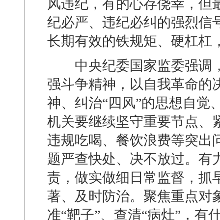
风违纪，有的心存侥幸，但
纪必严、违纪必纠的强烈信
长期有效的铁规矩、硬杠杠
中央纪委国家监委强调，
强斗争精神，以自我革命的
神、纠治
“
四风
”
的思想自觉
机关要继续坚守重要节点、
违规吃喝、餐饮浪费等突出
题严查快处、决不放过。有
责，做实做细日常监督，抓
著、及时防治。聚焦重点对
准
“
靶子
”
、查清
“
病灶
”
，有