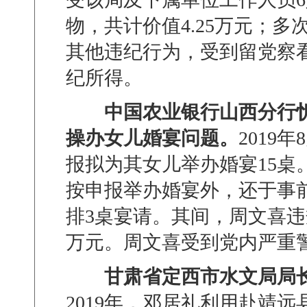
物，共计价值
4.25
万元；多
其他违纪行为，受到留党察
纪所得。
中国农业银行山西分行
操办女儿婚宴问题。
2019
年
8
报拟为其女儿举办婚宴
15
桌
按申报举办婚宴外，还于事
排
3
桌宴请。其间，周文喜违
万元。周文喜受到党内严重
甘肃省定西市水文局局
2019
年，邓居礼利用赴靖远