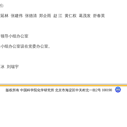
列）
林 张建伟 张德清 郑企雨 赵 江 黄仁权 葛茂发 舒春英
领导小组办公室
小组办公室设在党委办公室。
 冰 刘瑞宇
版权所有 中国科学院化学研究所 北京市海淀区中关村北一街2号 100190