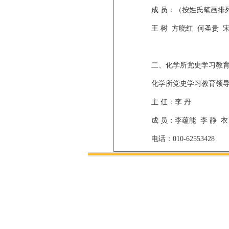
成 员：（按姓氏笔画排
王 树 方晓红 何圣贵 宋延
二、化学所党史学习教育
化学所党史学习教育领导
主 任：李 丹
成 员：李蕴能 李 静 衣
电话：010-62553428