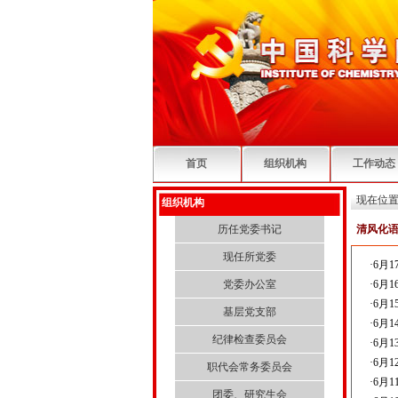
首页
组织机构
工作动态
现在位置
组织机构
历任党委书记
清风化
现任所党委
·
6月
党委办公室
·
6月
·
6月
基层党支部
·
6月
纪律检查委员会
·
6月
·
6月
职代会常务委员会
·
6月1
团委、研究生会