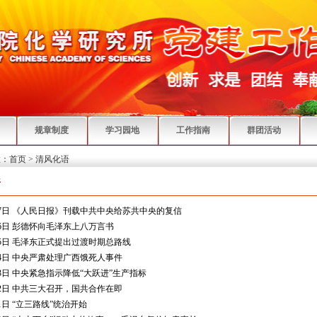
规章制度
学习园地
工作指南
群团活动
：
首页
>
清风化语
语
17日 《人民日报》刊载中共中央给苏共中央的复信
16日 彭德怀向毛泽东上八万言书
15日 毛泽东正式提出过渡时期总路线
14日 中央严肃处理广西饿死人事件
13日 中央紧急指示降低“大跃进”生产指标
12日 中共三大召开，国共合作在即
1日 “立三路线”统治开始