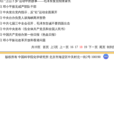
10日 “上山下乡”运动中的故事——毛泽东复信知青家长
9日 邓小平接见戒严部队干部
8日 中央发出党内指示，反“右”运动全面展开
7日 中央台办负责人谈海峡两岸形势
6日 中共七届三中全会召开，毛泽东告诫不要四面出击
5日 中共中央发布《告全体共产党员和全国人民书》
4日 中国共产党创办第一份日报《热血日报》
3日 邓小平纵论改革开放和香港问题
共19页
首页
上5页
上一页
16
17
18
19
下一页
尾页
转到
版权所有 中国科学院化学研究所 北京市海淀区中关村北一街2号 100190