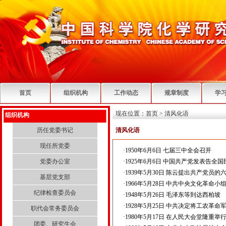
首页
组织机构
工作动态
规章制度
学
现在位置：
首页
>
清风化语
组织机构
历任党委书记
清风化语
现任所党委
·
1950年6月6日 七届三中全会召开
党委办公室
·
1925年6月6日 中国共产党发表告全
·
1939年5月30日 陈云提出共产党员的
基层党支部
·
1966年5月28日 中共中央文化革命小
纪律检查委员会
·
1948年5月26日 毛泽东等到达西柏坡
·
1928年5月25日 中共决定将工农革命
职代会常务委员会
·
1980年5月17日 在人民大会堂隆重
团委、研究生会